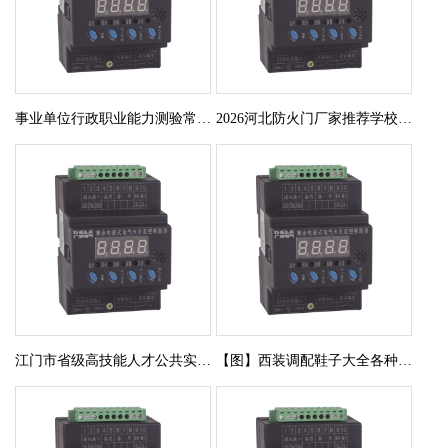
事业单位行政职业能力测验常识判断常识：灭火器的相关知识
2026河北防火门厂家推荐学校门工业门防火卷帘门楼宇门厂家优选指南！
江门市省级高技能人才公共实训基地2026年9月-2027年8月整体消防设施（系统）维护保养服务项目采购公告
【图】西装调配鞋子大全各种风格任你选