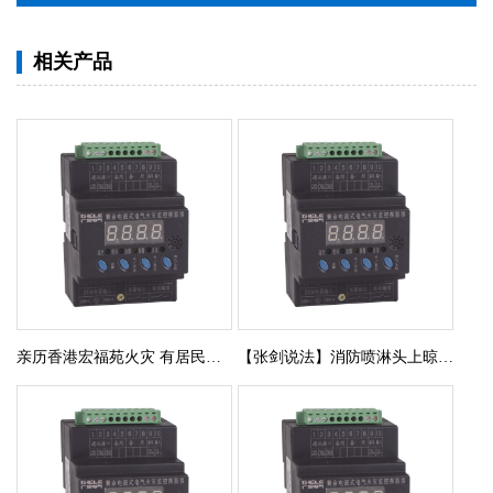
相关产品
亲历香港宏福苑火灾 有居民说“没听到警铃响”；有学生说“听到妈妈尖叫后失联”
【张剑说法】消防喷淋头上晾衣服客房遭水泡 住客赔了6万多元