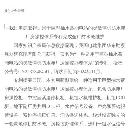
j9九游会老哥:
国家知识产权局信息数据显现，我国电建集团华东勘察
规划研究院有限公司获得一项名为“一种适用于巨型抽水蓄
能电站的灵敏停机防水淹厂房操控办理体系”的专利，授权
公告号CN223784645U，请求日期为2024年11月。
专利摘要显现，本实用新型供给一种适用于巨型抽水蓄
能电站的灵敏停机防水淹厂房操控办理体系，包含防水淹厂
房操控柜、中控室紧迫停机柜、机组水机维护柜、机组LCU
柜、地下副厂房共用LCU柜、水位信号设备、声光和警铃报
警设备、紧迫停机按钮箱、消防播送体系。经过设置独立的
一套灵敏停机防水淹厂房操控办理体系，选用一组水位信号