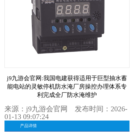
j9九游会官网:我国电建获得适用于巨型抽水蓄
能电站的灵敏停机防水淹厂房操控办理体系专
利完成全厂防水淹维护
来源：
j9九游会官网
发布时间：2026-
01-13 09:07:24
产品详情