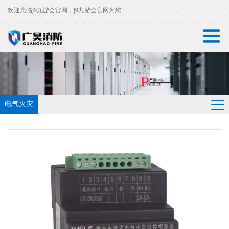
欢迎光临
j9九游会官网
，j9九游会官网为您
提供
九游会手机官网
/
j9九游会老哥
系列
电气火灾